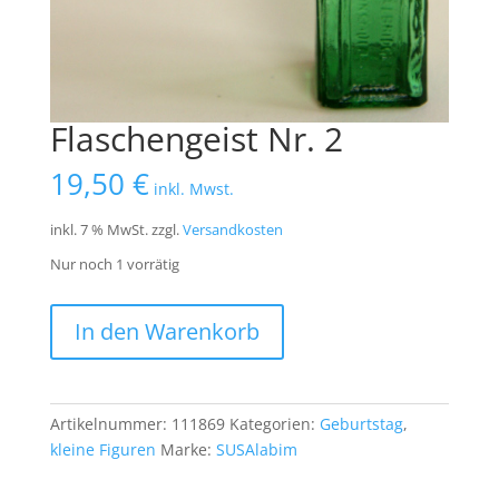
Flaschengeist Nr. 2
19,50
€
inkl. Mwst.
inkl. 7 % MwSt.
zzgl.
Versandkosten
Nur noch 1 vorrätig
Flaschengeist
In den Warenkorb
Nr.
2
Menge
Artikelnummer:
111869
Kategorien:
Geburtstag
,
kleine Figuren
Marke:
SUSAlabim