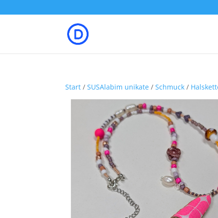
Start
/
SUSAlabim unikate
/
Schmuck
/
Halsket