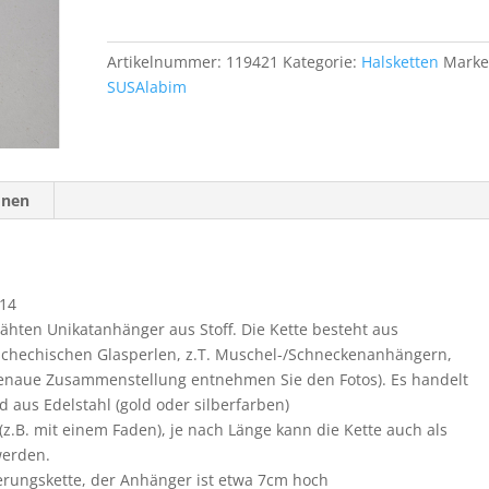
Nr.
14
Menge
Artikelnummer:
119421
Kategorie:
Halsketten
Marke
SUSAlabim
onen
 14
hten Unikatanhänger aus Stoff. Die Kette besteht aus
tschechischen Glasperlen, z.T. Muschel-/Schneckenanhängern,
genaue Zusammenstellung entnehmen Sie den Fotos). Es handelt
 aus Edelstahl (gold oder silberfarben)
(z.B. mit einem Faden), je nach Länge kann die Kette auch als
werden.
erungskette, der Anhänger ist etwa 7cm hoch