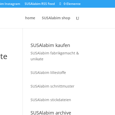
im Instagram
SUSAlabim RSS Feed
0-Elemente
home
SUSAlabim shop
SUSAlabim kaufen
SUSAlabim fabrikgemacht &
te
unikate
SUSAlabim lillestoffe
SUSAlabim schnittmuster
SUSAlabim stickdateien
SUSAlabim archive