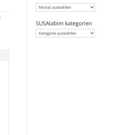
SUSAlabim
archive
:
SUSAlabim kategorien
SUSAlabim
kategorien