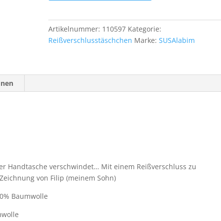
3
Menge
Artikelnummer:
110597
Kategorie:
Reißverschlusstäschchen
Marke:
SUSAlabim
onen
 der Handtasche verschwindet… Mit einem Reißverschluss zu
r Zeichnung von Filip (meinem Sohn)
100% Baumwolle
mwolle