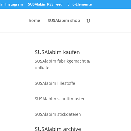
im Instagram
SUSAlabim RSS Feed
0-Elemente
home
SUSAlabim shop
SUSAlabim kaufen
SUSAlabim fabrikgemacht &
unikate
SUSAlabim lillestoffe
SUSAlabim schnittmuster
SUSAlabim stickdateien
SUSAlabim archive