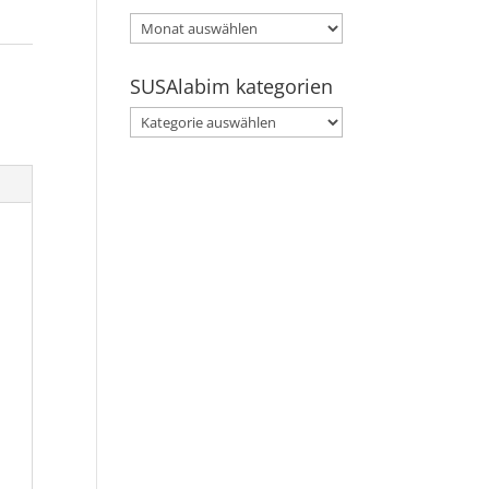
SUSAlabim
archive
SUSAlabim kategorien
SUSAlabim
kategorien