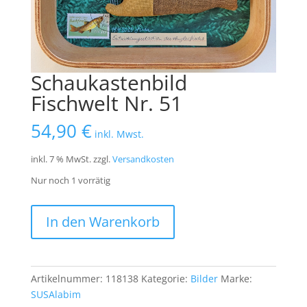
Schaukastenbild
Fischwelt Nr. 51
54,90
€
inkl. Mwst.
inkl. 7 % MwSt.
zzgl.
Versandkosten
Nur noch 1 vorrätig
Schaukastenbild
In den Warenkorb
Fischwelt
Nr.
51
Menge
Artikelnummer:
118138
Kategorie:
Bilder
Marke:
SUSAlabim