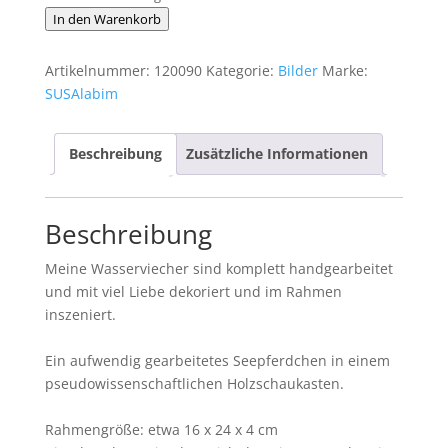
Schaukastenbild
In den Warenkorb
Fischwelt
Nr.
Artikelnummer:
120090
Kategorie:
Bilder
Marke:
88
SUSAlabim
Menge
Beschreibung
Zusätzliche Informationen
Beschreibung
Meine Wasserviecher sind komplett handgearbeitet
und mit viel Liebe dekoriert und im Rahmen
inszeniert.
Ein aufwendig gearbeitetes Seepferdchen in einem
pseudowissenschaftlichen Holzschaukasten.
Rahmengröße: etwa 16 x 24 x 4 cm