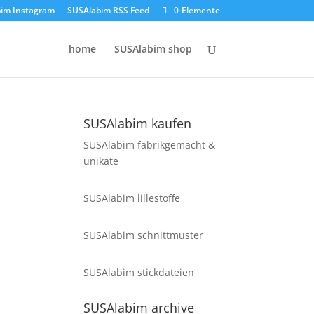
im Instagram
SUSAlabim RSS Feed
0-Elemente
home
SUSAlabim shop
SUSAlabim kaufen
SUSAlabim fabrikgemacht &
unikate
SUSAlabim lillestoffe
SUSAlabim schnittmuster
SUSAlabim stickdateien
SUSAlabim archive