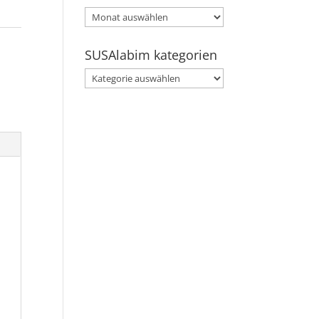
SUSAlabim
archive
SUSAlabim kategorien
SUSAlabim
kategorien