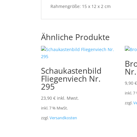
Rahmengröße: 15 x 12 x 2 cm
Ähnliche Produkte
Bro
Schaukastenbild
Nr.
Fliegenviech Nr.
9,90
€
295
inkl. 
23,90
€
inkl. Mwst.
zzgl.
V
inkl. 7 % MwSt.
zzgl.
Versandkosten