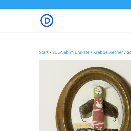
Start
/
SUSAlabim unikate
/
Krabbelviecher
/ S