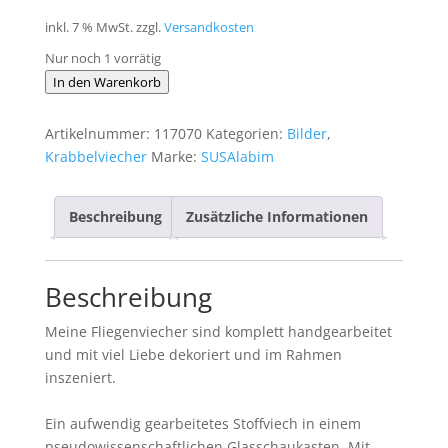
inkl. 7 % MwSt.
zzgl.
Versandkosten
Nur noch 1 vorrätig
Schaukastenbild
In den Warenkorb
Fliegenviech
Nr.
Artikelnummer:
117070
Kategorien:
Bilder
,
359
Krabbelviecher
Marke:
SUSAlabim
Menge
Beschreibung
Zusätzliche Informationen
Beschreibung
Meine Fliegenviecher sind komplett handgearbeitet
und mit viel Liebe dekoriert und im Rahmen
inszeniert.
Ein aufwendig gearbeitetes Stoffviech in einem
pseudowissenschaftlichen Glasschaukasten. Mit