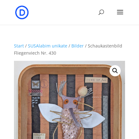
Start
/
SUSAlabim unikate
/
Bilder
/ Schaukastenbild
Fliegenviech Nr. 430