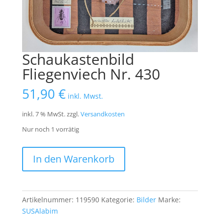
Schaukastenbild
Fliegenviech Nr. 430
51,90
€
inkl. Mwst.
inkl. 7 % MwSt.
zzgl.
Versandkosten
Nur noch 1 vorrätig
Schaukastenbild
In den Warenkorb
Fliegenviech
Nr.
430
Menge
Artikelnummer:
119590
Kategorie:
Bilder
Marke:
SUSAlabim