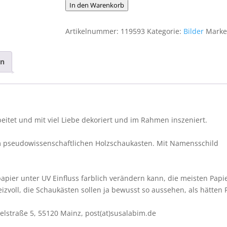
Schaukastenbild
In den Warenkorb
Fliegenviech
Nr.
Artikelnummer:
119593
Kategorie:
Bilder
Marke
433
Menge
en
eitet und mit viel Liebe dekoriert und im Rahmen inszeniert.
em pseudowissenschaftlichen Holzschaukasten. Mit Namensschild
apier unter UV Einfluss farblich verändern kann, die meisten Papi
eizvoll, die Schaukästen sollen ja bewusst so aussehen, als hätten 
lstraße 5, 55120 Mainz, post(at)susalabim.de