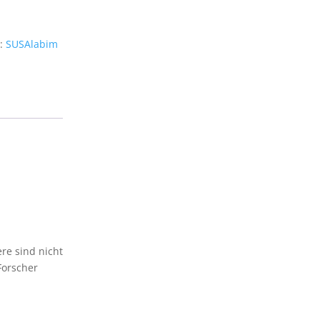
:
SUSAlabim
ere sind nicht
Forscher