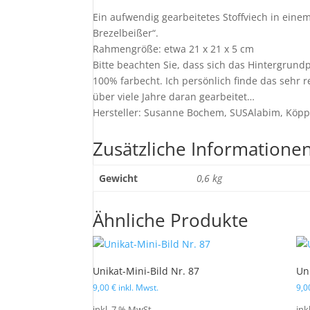
Ein aufwendig gearbeitetes Stoffviech in ein
Brezelbeißer“.
Rahmengröße: etwa 21 x 21 x 5 cm
Bitte beachten Sie, dass sich das Hintergrundp
100% farbecht. Ich persönlich finde das sehr r
über viele Jahre daran gearbeitet…
Hersteller: Susanne Bochem, SUSAlabim, Köppe
Zusätzliche Informatione
Gewicht
0,6 kg
Ähnliche Produkte
Unikat-Mini-Bild Nr. 87
Un
9,00
€
inkl. Mwst.
9,
inkl. 7 % MwSt.
ink