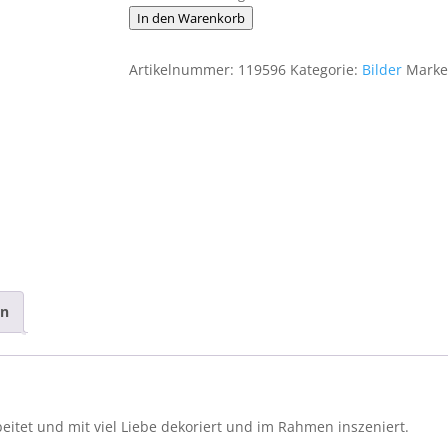
Schaukastenbild
In den Warenkorb
Fliegenviech
Nr.
Artikelnummer:
119596
Kategorie:
Bilder
Marke
436
Menge
en
eitet und mit viel Liebe dekoriert und im Rahmen inszeniert.