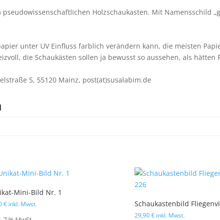
em pseudowissenschaftlichen Holzschaukasten. Mit Namensschild „g
apier unter UV Einfluss farblich verändern kann, die meisten Papi
eizvoll, die Schaukästen sollen ja bewusst so aussehen, als hätten 
lstraße 5, 55120 Mainz, post(at)susalabim.de
n
ikat-Mini-Bild Nr. 1
Schaukastenbild Fliegenv
00
€
inkl. Mwst.
29,90
€
inkl. Mwst.
l. 7 % MwSt.