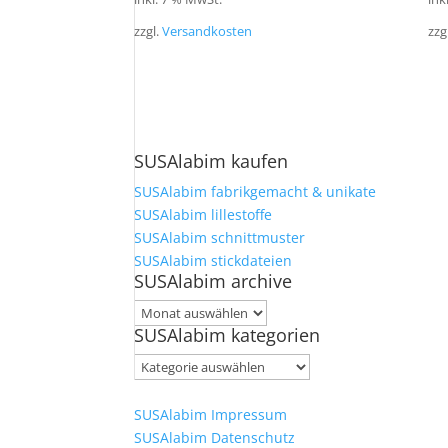
zzgl.
Versandkosten
zzg
SUSAlabim kaufen
SUSAlabim fabrikgemacht & unikate
SUSAlabim lillestoffe
SUSAlabim schnittmuster
SUSAlabim stickdateien
SUSAlabim archive
SUSAlabim
SUSAlabim kategorien
archive
SUSAlabim
kategorien
SUSAlabim Impressum
SUSAlabim Datenschutz