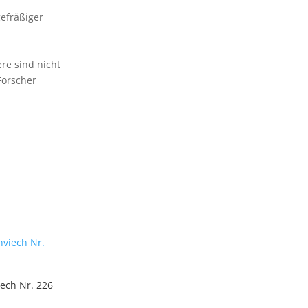
efräßiger
ere sind nicht
Forscher
iech Nr. 226