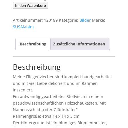
Schaukastenbild
In den Warenkorb
Fliegenviech
Nr.
Artikelnummer:
120189
Kategorie:
Bilder
Marke:
452
SUSAlabim
Menge
Beschreibung
Zusätzliche Informationen
Beschreibung
Meine Fliegenviecher sind komplett handgearbeitet
und mit viel Liebe dekoriert und im Rahmen
inszeniert.
Ein aufwendig gearbeitetes Stoffviech in einem
pseudowissenschaftlichen Holzschaukasten. Mit
Namensschild „roter Glückskäfer“.
Rahmengröße: etwa 14 x 14 x 3 cm
Der Hintergrund ist ein blumiges Blumenmuster,