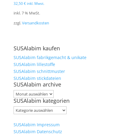
32,50
€
inkl. Mwst.
inkl. 7 % MwSt.
zzgl.
Versandkosten
SUSAlabim kaufen
SUSAlabim fabrikgemacht & unikate
SUSAlabim lillestoffe
SUSAlabim schnittmuster
SUSAlabim stickdateien
SUSAlabim archive
SUSAlabim
SUSAlabim kategorien
archive
SUSAlabim
kategorien
SUSAlabim Impressum
SUSAlabim Datenschutz