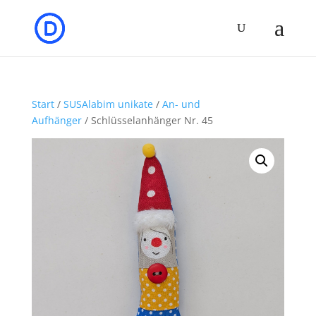
Start
/
SUSAlabim unikate
/
An- und
Aufhänger
/ Schlüsselanhänger Nr. 45