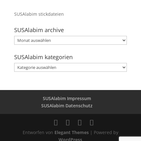
SUSAlabim stickdateien
SUSAlabim archive
SUSAlabim
archive
SUSAlabim kategorien
SUSAlabim
kategorien
SUSAlabim Impressum
SUSAlabim Datenschutz
Entworfen von
Elegant Themes
| Powered by
WordPress