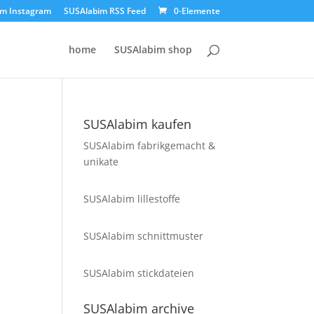
im Instagram
SUSAlabim RSS Feed
0-Elemente
home
SUSAlabim shop
SUSAlabim kaufen
SUSAlabim fabrikgemacht &
unikate
SUSAlabim lillestoffe
SUSAlabim schnittmuster
SUSAlabim stickdateien
SUSAlabim archive