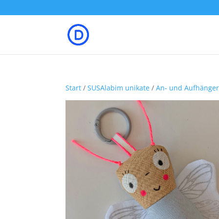
Start
/
SUSAlabim unikate
/
An- und Aufhänge