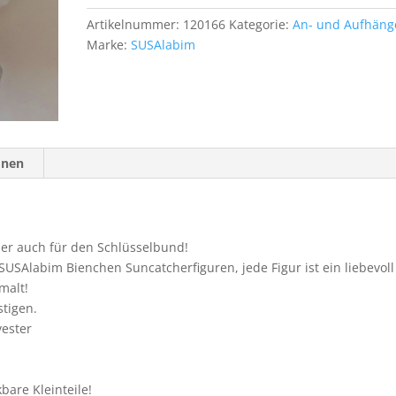
Artikelnummer:
120166
Kategorie:
An- und Aufhäng
Marke:
SUSAlabim
onen
der auch für den Schlüsselbund!
USAlabim Bienchen Suncatcherfiguren, jede Figur ist ein liebevoll
malt!
stigen.
yester
bare Kleinteile!