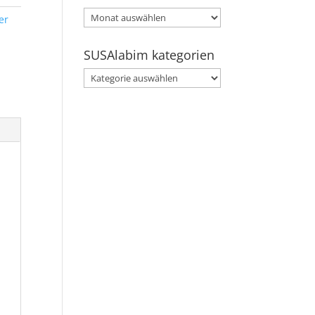
SUSAlabim
er
archive
SUSAlabim kategorien
SUSAlabim
kategorien