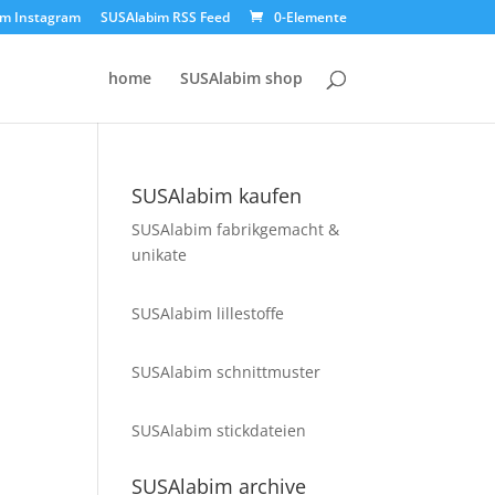
im Instagram
SUSAlabim RSS Feed
0-Elemente
home
SUSAlabim shop
SUSAlabim kaufen
SUSAlabim fabrikgemacht &
unikate
SUSAlabim lillestoffe
SUSAlabim schnittmuster
SUSAlabim stickdateien
SUSAlabim archive