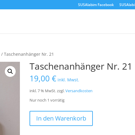
SUSAlabim Facebook
SUSAlab
r
/ Taschenanhänger Nr. 21
Taschenanhänger Nr. 21
19,00
€
inkl. Mwst.
inkl. 7 % MwSt.
zzgl.
Versandkosten
Nur noch 1 vorrätig
Taschenanhänger
In den Warenkorb
Nr.
21
Menge