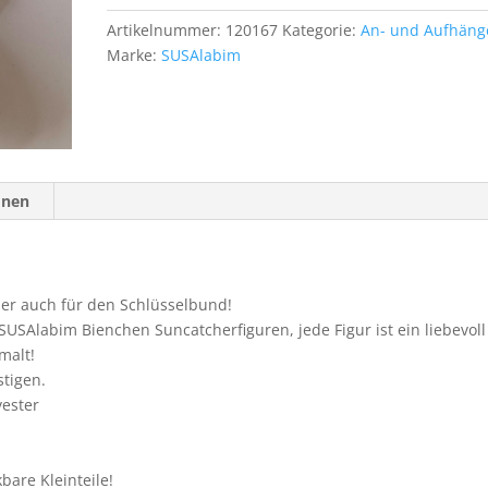
Artikelnummer:
120167
Kategorie:
An- und Aufhäng
Marke:
SUSAlabim
onen
der auch für den Schlüsselbund!
USAlabim Bienchen Suncatcherfiguren, jede Figur ist ein liebevoll
malt!
stigen.
yester
bare Kleinteile!