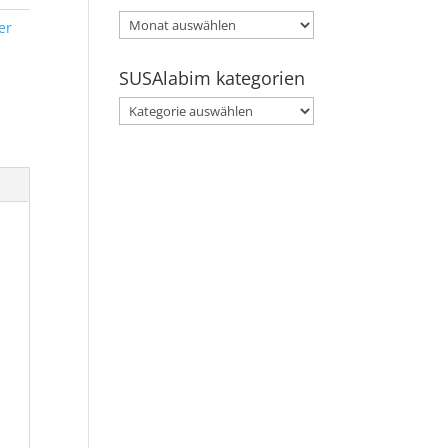
SUSAlabim
er
archive
SUSAlabim kategorien
SUSAlabim
kategorien