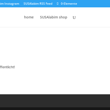
im Instagram
SUSAlabim RSS Feed
0-Elemente
home
SUSAlabim shop
fentlicht!