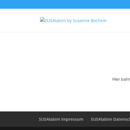
Hier bahn
SUSAlabim Impressum
SUSAlabim Datensc