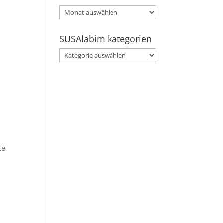
SUSAlabim
archive
SUSAlabim kategorien
SUSAlabim
kategorien
te