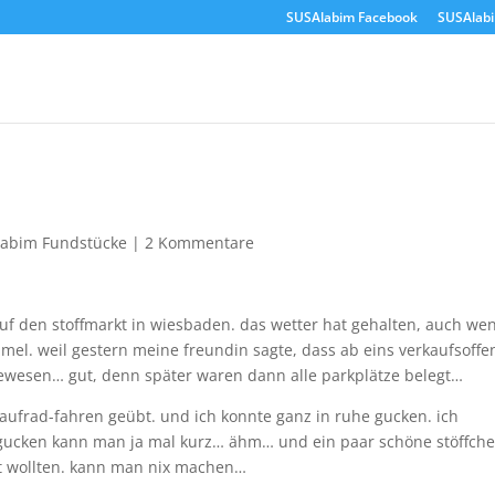
SUSAlabim Facebook
SUSAlab
labim Fundstücke
|
2 Kommentare
uf den stoffmarkt in wiesbaden. das wetter hat gehalten, auch we
el. weil gestern meine freundin sagte, dass ab eins verkaufsoffe
ewesen… gut, denn später waren dann alle parkplätze belegt…
aufrad-fahren geübt. und ich konnte ganz in ruhe gucken. ich
ber gucken kann man ja mal kurz… ähm… und ein paar schöne stöffch
it wollten. kann man nix machen…