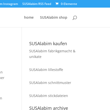
im Instagram
SUSAlabim RSS Feed
0-Elemente
home
SUSAlabim shop
SUSAlabim kaufen
SUSAlabim fabrikgemacht &
unikate
SUSAlabim lillestoffe
nn
ner
SUSAlabim schnittmuster
SUSAlabim stickdateien
en
SUSAlabim archive