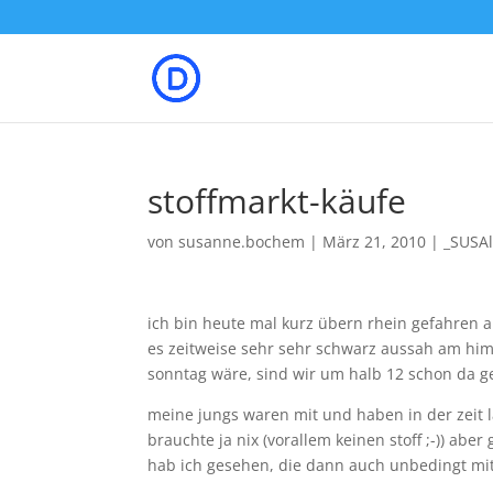
stoffmarkt-käufe
von
susanne.bochem
|
März 21, 2010
|
_SUSA
ich bin heute mal kurz übern rhein gefahren a
es zeitweise sehr sehr schwarz aussah am himm
sonntag wäre, sind wir um halb 12 schon da g
meine jungs waren mit und haben in der zeit l
brauchte ja nix (vorallem keinen stoff ;-)) a
hab ich gesehen, die dann auch unbedingt m