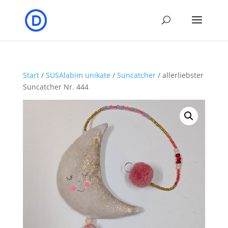
Start
/
SUSAlabim unikate
/
Suncatcher
/ allerliebster
Suncatcher Nr. 444