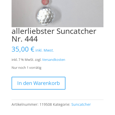
allerliebster Suncatcher
Nr. 444
35,00
€
inkl. Mwst.
inkl. 7 % MwSt.
zzgl.
Versandkosten
Nur noch 1 vorrätig
allerliebster
In den Warenkorb
Suncatcher
Nr.
444
Menge
Artikelnummer:
119508
Kategorie:
Suncatcher