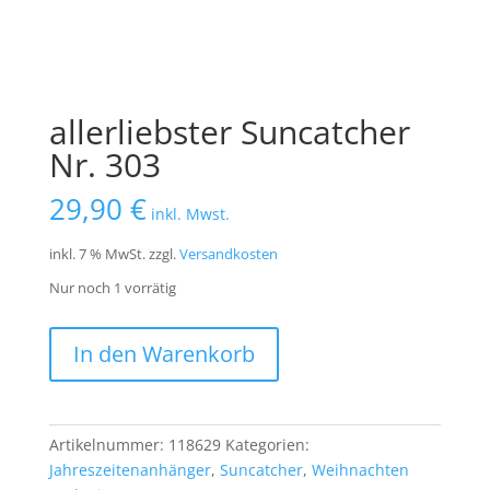
allerliebster Suncatcher
Nr. 303
29,90
€
inkl. Mwst.
inkl. 7 % MwSt.
zzgl.
Versandkosten
Nur noch 1 vorrätig
allerliebster
In den Warenkorb
Suncatcher
Nr.
303
Menge
Artikelnummer:
118629
Kategorien:
Jahreszeitenanhänger
,
Suncatcher
,
Weihnachten