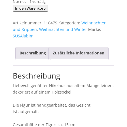
Nur noch 1 vorrätig
Nikolaus
In den Warenkorb
Nr.
15
Artikelnummer:
116479
Kategorien:
Weihnachten
Menge
und Krippen
,
Weihnachten und Winter
Marke:
SUSAlabim
Beschreibung
Zusätzliche Informationen
Beschreibung
Liebevoll genähter Nikolaus aus altem Mangelleinen,
dekoriert auf einem Holzsockel.
Die Figur ist handgearbeitet, das Gesicht
ist aufgemalt.
Gesamthöhe der Figur: ca. 15 cm