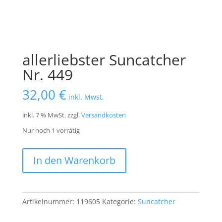
allerliebster Suncatcher
Nr. 449
32,00
€
inkl. Mwst.
inkl. 7 % MwSt.
zzgl.
Versandkosten
Nur noch 1 vorrätig
allerliebster
In den Warenkorb
Suncatcher
Nr.
449
Menge
Artikelnummer:
119605
Kategorie:
Suncatcher