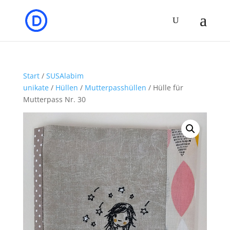
Start
/
SUSAlabim
unikate
/
Hüllen
/
Mutterpasshüllen
/ Hülle für
Mutterpass Nr. 30