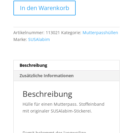
Hülle
In den Warenkorb
für
Mutterpass
Nr.
30
Artikelnummer:
113021
Kategorie:
Mutterpasshüllen
Menge
Marke:
SUSAlabim
Beschreibung
Zusätzliche Informationen
Beschreibung
Hülle für einen Mutterpass. Stoffeinband
mit originaler SUSAlabim-Stickerei.
Damit bekommt der langweilige