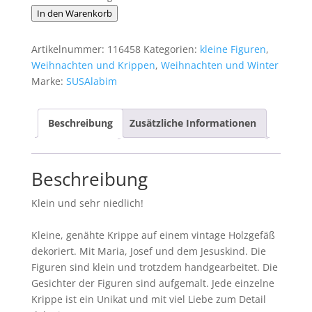
Kleine
In den Warenkorb
Krippe
im
Artikelnummer:
116458
Kategorien:
kleine Figuren
,
Gefäß
Weihnachten und Krippen
,
Weihnachten und Winter
Nr.
Marke:
SUSAlabim
77
Menge
Beschreibung
Zusätzliche Informationen
Beschreibung
Klein und sehr niedlich!
Kleine, genähte Krippe auf einem vintage Holzgefäß
dekoriert. Mit Maria, Josef und dem Jesuskind. Die
Figuren sind klein und trotzdem handgearbeitet. Die
Gesichter der Figuren sind aufgemalt. Jede einzelne
Krippe ist ein Unikat und mit viel Liebe zum Detail