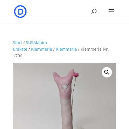
Start
/
SUSAlabim
unikate
/
Klemmerle
/
Klemmerle
/ Klemmerle Nr.
1706