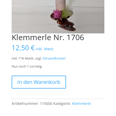
Klemmerle Nr. 1706
12,50
€
inkl. Mwst.
inkl. 7 % MwSt.
zzgl.
Versandkosten
Nur noch 1 vorrätig
Klemmerle
In den Warenkorb
Nr.
1706
Menge
Artikelnummer:
115600
Kategorie:
Klemmerle