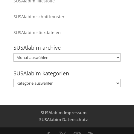
SUSAlabim lillestoffe
SUSAlabim schnittmuster
SUSAlabim stickdateien
SUSAlabim archive
SUSAlabim
archive
SUSAlabim kategorien
SUSAlabim
kategorien
SUSAlabim Impressum
SUSAlabim Datenschutz