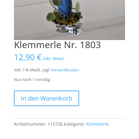
Klemmerle Nr. 1803
12,90
€
inkl. Mwst.
inkl. 7 % MwSt.
zzgl.
Versandkosten
Nur noch 1 vorrätig
Klemmerle
In den Warenkorb
Nr.
1803
Menge
Artikelnummer:
115726
Kategorie:
Klemmerle