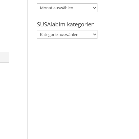
SUSAlabim
archive
SUSAlabim kategorien
SUSAlabim
kategorien