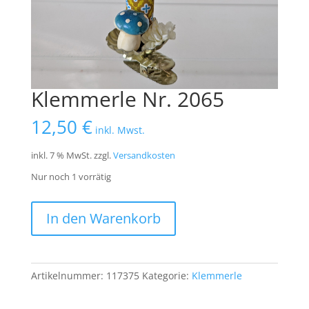
Klemmerle Nr. 2065
12,50
€
inkl. Mwst.
inkl. 7 % MwSt.
zzgl.
Versandkosten
Nur noch 1 vorrätig
Klemmerle
In den Warenkorb
Nr.
2065
Menge
Artikelnummer:
117375
Kategorie:
Klemmerle