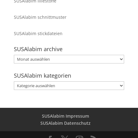
SUSAlabim lillestoffe
SUSAlabim schnittmuster
SUSAlabim stickdateien
SUSAlabim archive
SUSAlabim
archive
SUSAlabim kategorien
SUSAlabim
kategorien
SUSAlabim Impressum
SUSAlabim Datenschutz