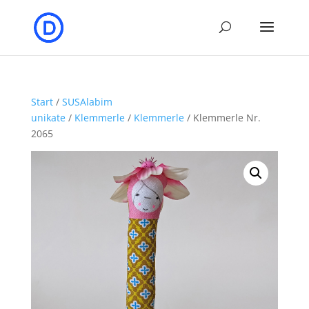
Start
/
SUSAlabim
unikate
/
Klemmerle
/
Klemmerle
/ Klemmerle Nr.
2065