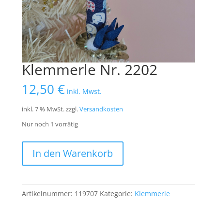
Klemmerle Nr. 2202
12,50
€
inkl. Mwst.
inkl. 7 % MwSt.
zzgl.
Versandkosten
Nur noch 1 vorrätig
Klemmerle
In den Warenkorb
Nr.
2202
Menge
Artikelnummer:
119707
Kategorie:
Klemmerle