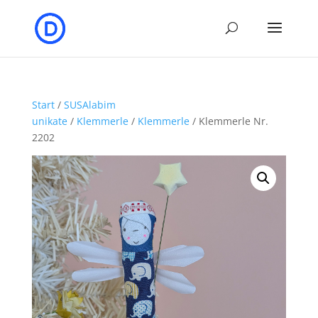
Start
/
SUSAlabim
unikate
/
Klemmerle
/
Klemmerle
/ Klemmerle Nr.
2202