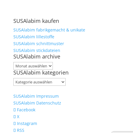
SUSAlabim kaufen
SUSAlabim fabrikgemacht & unikate
SUSAlabim lillestoffe
SUSAlabim schnittmuster
SUSAlabim stickdateien
SUSAlabim archive
SUSAlabim
SUSAlabim kategorien
archive
SUSAlabim
kategorien
SUSAlabim Impressum
SUSAlabim Datenschutz
Facebook
X
Instagram
RSS