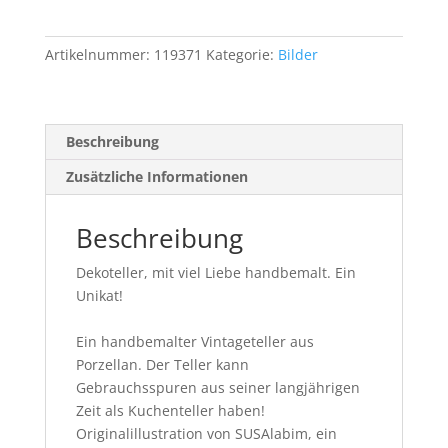
Unikat
Nr.14
Menge
Artikelnummer:
119371
Kategorie:
Bilder
Beschreibung
Zusätzliche Informationen
Beschreibung
Dekoteller, mit viel Liebe handbemalt. Ein
Unikat!
Ein handbemalter Vintageteller aus
Porzellan. Der Teller kann
Gebrauchsspuren aus seiner langjährigen
Zeit als Kuchenteller haben!
Originalillustration von SUSAlabim, ein