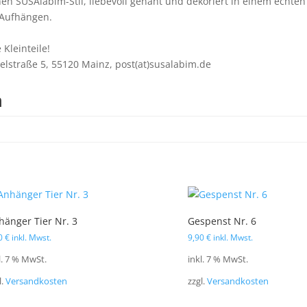
en SUSAlabim-Stil, liebevoll genäht und dekoriert in einem echten
 Aufhängen.
 Kleinteile!
lstraße 5, 55120 Mainz, post(at)susalabim.de
n
hänger Tier Nr. 3
Gespenst Nr. 6
90
€
inkl. Mwst.
9,90
€
inkl. Mwst.
l. 7 % MwSt.
inkl. 7 % MwSt.
l.
Versandkosten
zzgl.
Versandkosten