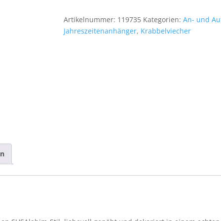
Nr.
84
Artikelnummer:
119735
Kategorien:
An- und Au
Menge
Jahreszeitenanhänger
,
Krabbelviecher
en