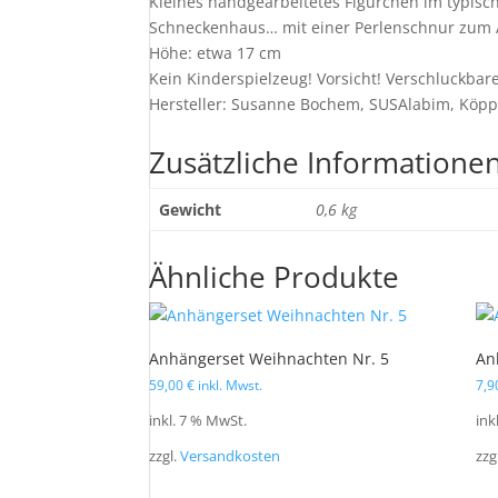
Kleines handgearbeitetes Figürchen im typisch
Schneckenhaus… mit einer Perlenschnur zum
Höhe: etwa 17 cm
Kein Kinderspielzeug! Vorsicht! Verschluckbare
Hersteller: Susanne Bochem, SUSAlabim, Köppe
Zusätzliche Informatione
Gewicht
0,6 kg
Ähnliche Produkte
Anhängerset Weihnachten Nr. 5
An
59,00
€
inkl. Mwst.
7,
inkl. 7 % MwSt.
ink
zzgl.
Versandkosten
zzg