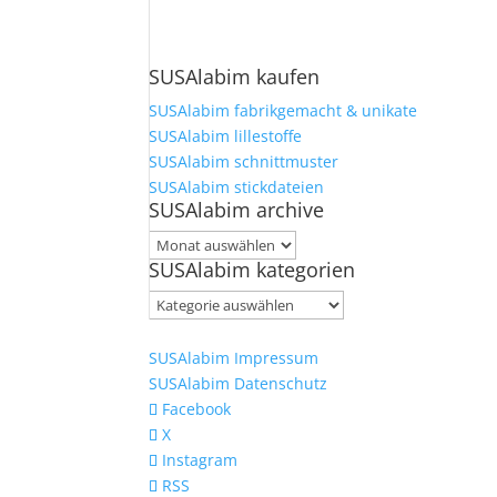
SUSAlabim kaufen
SUSAlabim fabrikgemacht & unikate
SUSAlabim lillestoffe
SUSAlabim schnittmuster
SUSAlabim stickdateien
SUSAlabim archive
SUSAlabim
SUSAlabim kategorien
archive
SUSAlabim
kategorien
SUSAlabim Impressum
SUSAlabim Datenschutz
Facebook
X
Instagram
RSS