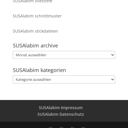
SUSAlabim lillestoffe
SUSAlabim schnittmuster
SUSAlabim stickdateien
SUSAlabim archive
SUSAlabim
archive
SUSAlabim kategorien
SUSAlabim
kategorien
SUSAlabim Impressum
SUSAlabim Datenschutz