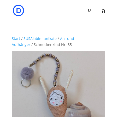
Start
/
SUSAlabim unikate
/
An- und
Aufhänger
/ Schneckenkind Nr. 85