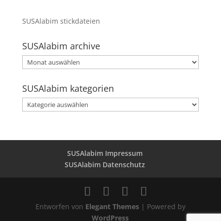
SUSAlabim stickdateien
SUSAlabim archive
SUSAlabim
archive
SUSAlabim kategorien
SUSAlabim
kategorien
SUSAlabim Impressum
SUSAlabim Datenschutz
Entworfen von
Elegant Themes
| Powered by
WordPress