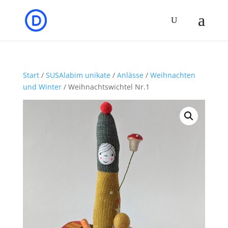
Start
/
SUSAlabim unikate
/
Anlässe
/
Weihnachten
und Winter
/ Weihnachtswichtel Nr.1