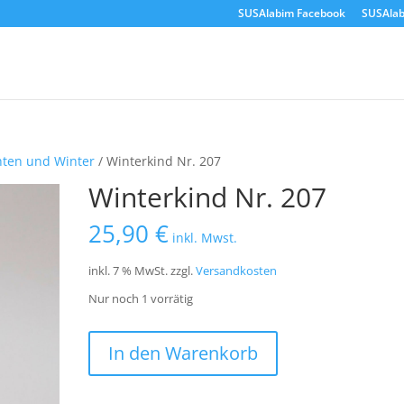
SUSAlabim Facebook
SUSAlab
ten und Winter
/ Winterkind Nr. 207
Winterkind Nr. 207
25,90
€
inkl. Mwst.
inkl. 7 % MwSt.
zzgl.
Versandkosten
Nur noch 1 vorrätig
Winterkind
In den Warenkorb
Nr.
207
Menge