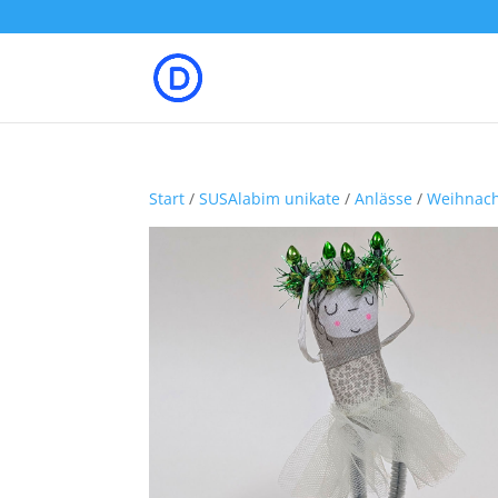
Start
/
SUSAlabim unikate
/
Anlässe
/
Weihnach