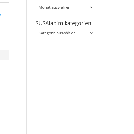
SUSAlabim
archive
r
SUSAlabim kategorien
SUSAlabim
kategorien