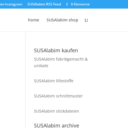
im Instagram
SUSAlabim RSS Feed
0-Elemente
home
SUSAlabim shop
SUSAlabim kaufen
SUSAlabim fabrikgemacht &
unikate
SUSAlabim lillestoffe
SUSAlabim schnittmuster
SUSAlabim stickdateien
SUSAlabim archive