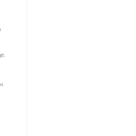
8
r
gt,
bs