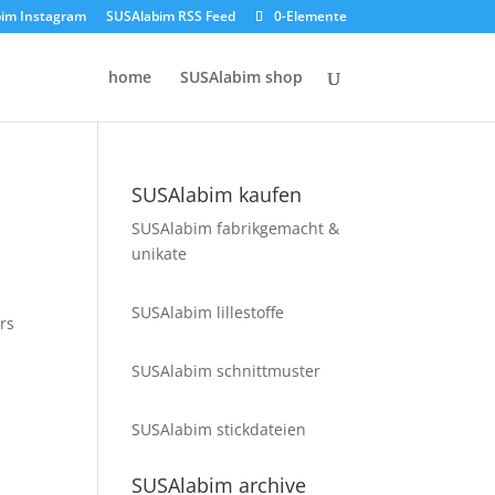
im Instagram
SUSAlabim RSS Feed
0-Elemente
home
SUSAlabim shop
SUSAlabim kaufen
SUSAlabim fabrikgemacht &
unikate
SUSAlabim lillestoffe
rs
SUSAlabim schnittmuster
SUSAlabim stickdateien
SUSAlabim archive