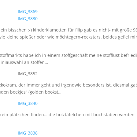
in bisschen ;-) kinderklamotten für filip gab es nicht- mit größe 9
ie kleine spießer oder wie möchtegern-rockstars. beides gefiel mi
offmarkts habe ich in einem stoffgeschäft meine stofflust befriedi
miniauswahl an stoffen…
ekokram, der immer geht und irgendwie besonders ist. diesmal ga
ouden boekjes“ (golden books)…
wo ein plätzchen finden… die holztäfelchen mit buchstaben werden