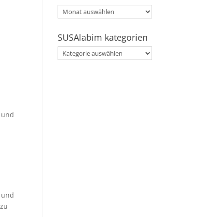
SUSAlabim
archive
SUSAlabim kategorien
SUSAlabim
kategorien
n und
) und
 zu