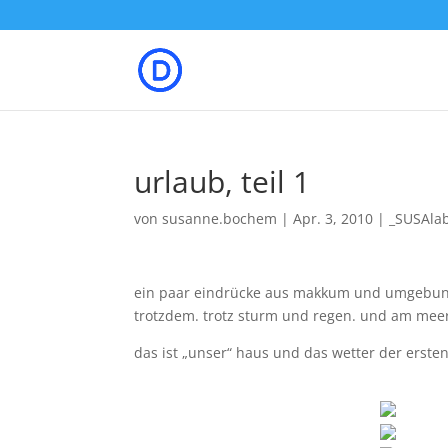
urlaub, teil 1
von
susanne.bochem
|
Apr. 3, 2010
|
_SUSAla
ein paar eindrücke aus makkum und umgebung. 
trotzdem. trotz sturm und regen. und am me
das ist „unser“ haus und das wetter der erste