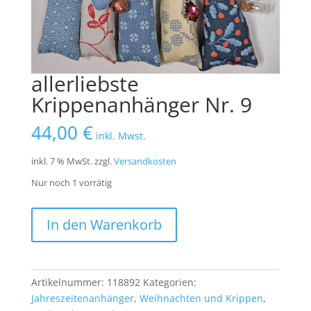
allerliebste
Krippenanhänger Nr. 9
44,00
€
inkl. Mwst.
inkl. 7 % MwSt.
zzgl.
Versandkosten
Nur noch 1 vorrätig
allerliebste
In den Warenkorb
Krippenanhänger
Nr.
9
Menge
Artikelnummer:
118892
Kategorien:
Jahreszeitenanhänger
,
Weihnachten und Krippen
,