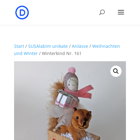
Start
/
SUSAlabim unikate
/
Anlässe
/
Weihnachten
und Winter
/ Winterkind Nr. 161