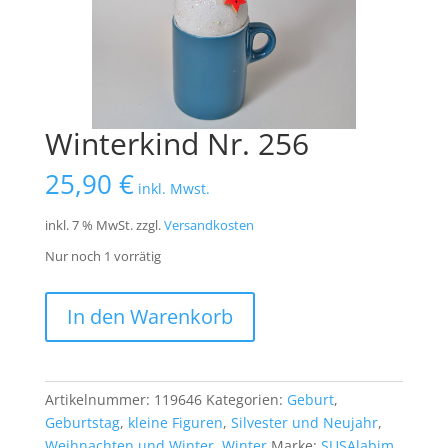
Winterkind Nr. 256
25,90
€
inkl. Mwst.
inkl. 7 % MwSt.
zzgl.
Versandkosten
Nur noch 1 vorrätig
Winterkind
In den Warenkorb
Nr.
256
Menge
Artikelnummer:
119646
Kategorien:
Geburt
,
Geburtstag
,
kleine Figuren
,
Silvester und Neujahr
,
Weihnachten und Winter
,
Winter
Marke:
SUSAlabim