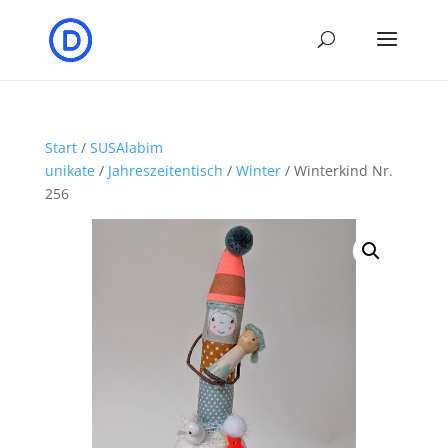
Start
/
SUSAlabim
unikate
/
Jahreszeitentisch
/
Winter
/ Winterkind Nr.
256